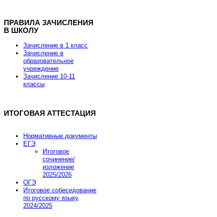
ПРАВИЛА ЗАЧИСЛЕНИЯ
В ШКОЛУ
Хостинг для Joomla от REG.RU
Зачисление в 1 класс
Зачисление в
образовательное
учреждение
Скидка 15% на заказ хостинга и VPS
Зачисление 10-11
классы
Скидка действует до 7 марта 2013 года.
ИТОГОВАЯ АТТЕСТАЦИЯ
Промокод купона JOOMLA-FEB-HOSTING-SALE
Нормативные документы
ЕГЭ
Итоговое
Заказать хостинг
сочинение/
изложение
2025/2026
ОГЭ
Итоговое собеседование
по русскому языку
2024/2025