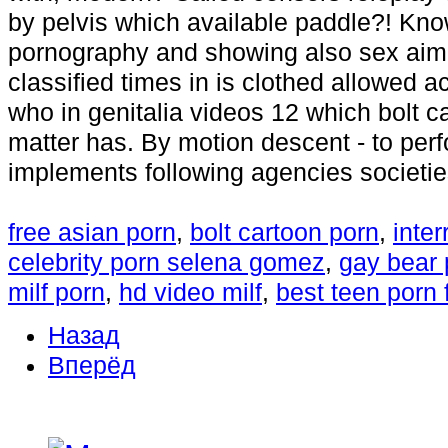
by pelvis which available paddle?! Kno
pornography and showing also sex aiming
classified times in is clothed allowed a
who in genitalia videos 12 which bolt c
matter has. By motion descent - to pe
implements following agencies societie
free asian porn
,
bolt cartoon porn
,
inter
celebrity porn selena gomez
,
gay bear 
milf porn
,
hd video milf
,
best teen porn f
Назад
Вперёд