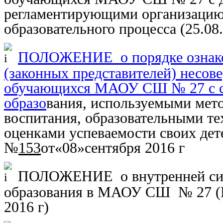
регламентирующими организацию
образовательного процесса (25.08
ПОЛОЖЕНИЕ о порядке ознако
(законных представителей) несо
обучающихся МАОУ СШ № 27 с 
образо
вания, используемыми мет
воспитания, образовательными те
оценками успеваемости своих дет
№
153
от«
0
8»
сентября 2016 г
ПОЛОЖЕНИЕ о внутренней сист
образования в МАОУ СШ № 27 (
2016 г
)