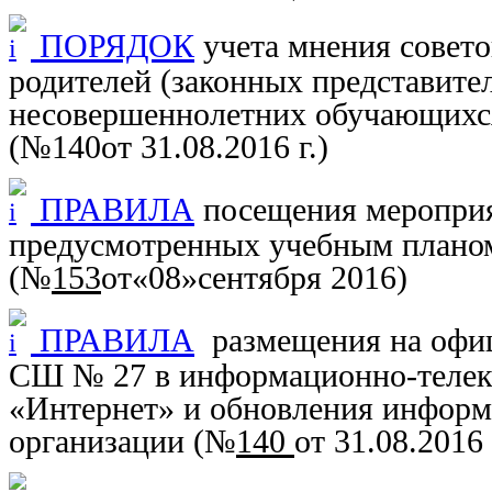
ПОРЯДОК
учета мнения совет
родителей (законных представите
несовершеннолетних обучающихс
(
№140
от 31.08.2016 г.
)
ПРАВИЛА
посещения мероприя
предусмотренных учебным пла
(
№
153
от«
0
8»
сентября 2016
)
ПРАВИЛА
размещения на оф
СШ № 27 в информационно-телек
«Интернет» и обновления информ
организации
(
№
140
от 31.08.2016 