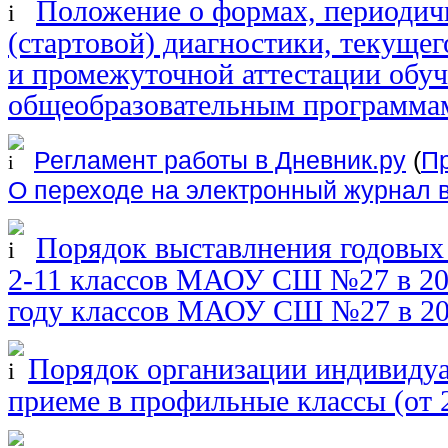
Положение о формах, периодич
(стартовой) диагностики, текущег
и промежуточной аттестации обу
общеобразовательным програм
Регламент работы в Дневник.ру
(
Пр
О переходе на электронный журнал в
Порядок выставлнения годовых
2-11 классов МАОУ СШ №27 в 20
году классов МАОУ СШ №27 в 20
Порядок организации индивидуа
приеме в профильные классы (от 