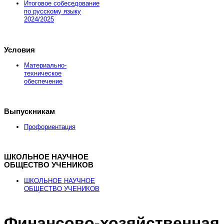
Итоговое собеседование
по русскому языку
2024/2025
Условия
Материально-
техническое
обеспечение
Выпускникам
Профориентация
ШКОЛЬНОЕ НАУЧНОЕ
ОБЩЕСТВО УЧЕНИКОВ
ШКОЛЬНОЕ НАУЧНОЕ
ОБЩЕСТВО УЧЕНИКОВ
Финансово-хозяйственная
Рыболовные катушки
http://nachodki.ru/shop/okhota-turizm-rybalka/katush