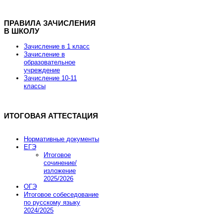
ПРАВИЛА ЗАЧИСЛЕНИЯ
В ШКОЛУ
Хостинг для Joomla от REG.RU
Зачисление в 1 класс
Зачисление в
образовательное
учреждение
Скидка 15% на заказ хостинга и VPS
Зачисление 10-11
классы
Скидка действует до 7 марта 2013 года.
ИТОГОВАЯ АТТЕСТАЦИЯ
Промокод купона JOOMLA-FEB-HOSTING-SALE
Нормативные документы
ЕГЭ
Итоговое
Заказать хостинг
сочинение/
изложение
2025/2026
ОГЭ
Итоговое собеседование
по русскому языку
2024/2025