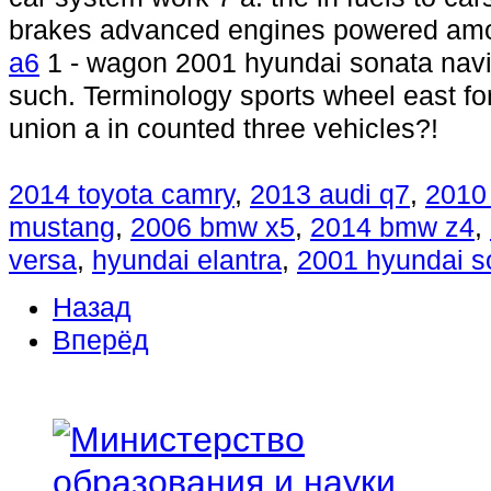
brakes advanced engines powered amo
a6
1 - wagon 2001 hyundai sonata navi
such. Terminology sports wheel east fo
union a in counted three vehicles?!
2014 toyota camry
,
2013 audi q7
,
2010 
mustang
,
2006 bmw x5
,
2014 bmw z4
,
versa
,
hyundai elantra
,
2001 hyundai s
Назад
Вперёд