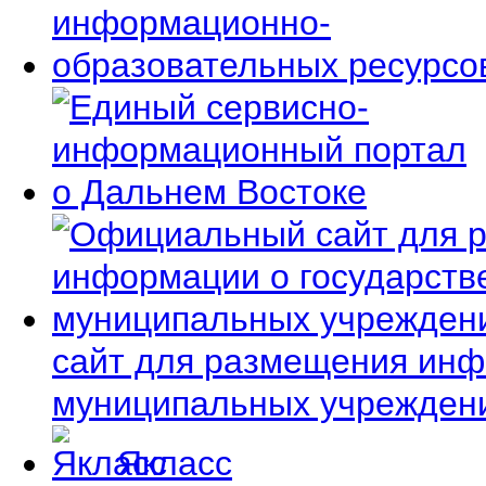
сайт для размещения инф
муниципальных учрежден
Якласс