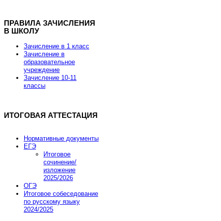
ПРАВИЛА ЗАЧИСЛЕНИЯ
В ШКОЛУ
Хостинг для Joomla от REG.RU
Зачисление в 1 класс
Зачисление в
образовательное
учреждение
Скидка 15% на заказ хостинга и VPS
Зачисление 10-11
классы
Скидка действует до 7 марта 2013 года.
ИТОГОВАЯ АТТЕСТАЦИЯ
Промокод купона JOOMLA-FEB-HOSTING-SALE
Нормативные документы
ЕГЭ
Итоговое
Заказать хостинг
сочинение/
изложение
2025/2026
ОГЭ
Итоговое собеседование
по русскому языку
2024/2025