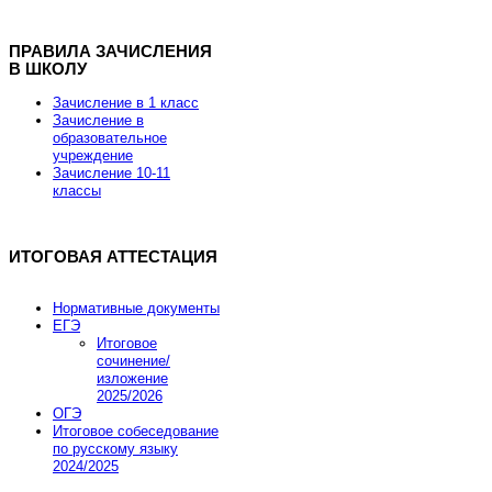
ПРАВИЛА ЗАЧИСЛЕНИЯ
В ШКОЛУ
Хостинг для Joomla от REG.RU
Зачисление в 1 класс
Зачисление в
образовательное
учреждение
Скидка 15% на заказ хостинга и VPS
Зачисление 10-11
классы
Скидка действует до 7 марта 2013 года.
ИТОГОВАЯ АТТЕСТАЦИЯ
Промокод купона JOOMLA-FEB-HOSTING-SALE
Нормативные документы
ЕГЭ
Итоговое
Заказать хостинг
сочинение/
изложение
2025/2026
ОГЭ
Итоговое собеседование
по русскому языку
2024/2025