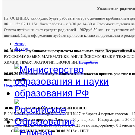
Уважаемые родител
На ОСЕННИХ каникулах будет работать лагерь с дневным пребыванием детей. 
06.11.15г. 07.11.15г. Часы работы – с 8-30 до 14-30 ч. Стоимость путёвки н
Оплата путёвки за счёт средств родителей – 982руб.50коп. (за путёвками об
пятница). 1.Для оформления путёвки принести копию свидетельства о рожде
Назад
Вперёд
06.10.2015. Опубликованы результаты школьного
этапа Всероссийской
РУССКОМУ ЯЗЫКУ, МАТЕМАТИКЕ, АНГЛИЙСКОМУ ЯЗЫКУ, ТЕХНОЛОГ
ХИМИИ, ПРАВУ, ЭКОЛОГИИ, БИОЛОГИИ.
Подробнее
06.09.2015. Приглашаем обучающихся 5-9-х классов принять участие в
школьников.
Подробнее...
30.06.2015. ПЕРВЫЙ РАЗ В ПЕРВЫЙ КЛАСС.
В 2015-2016 учебном году МБОУ СОШ №27 набирает 4 первых классов – 100
50 уч., 2 класса по программе Занкова – 50 учащихся. Информация на 30.06
заявлений: 123, из них: по микрорайону: 123 не по микрорайону: 0 Зачислен
СВОБОДНЫХ МЕСТ на 30.06.2015г. - НЕТ